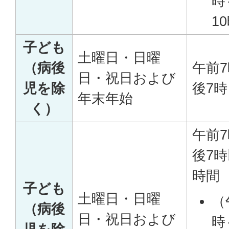
時
1
子ども
土曜日・日曜
（病後
午前
日・祝日および
児を除
後7時
年末年始
く）
午前
後7
時間
子ども
土曜日・日曜
（
（病後
日・祝日および
時