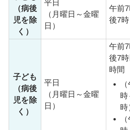
平日
（病後
午前
（月曜日～金曜
児を除
後7時
日）
く）
午前
後7
時間
子ども
平日
（
（病後
（月曜日～金曜
時
児を除
日）
時
く）
（