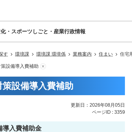
文化・スポーツ
しごと・産業
行政情報
探す
環境課
環境課 環境係
業務案内
住まい
住宅
対策設備導入費補助
対策設備導入費補助
更新日：2026年08月05日
ページID :
3359
備導入費補助金