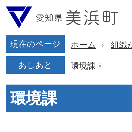
現在のページ
ホーム
組織
あしあと
環境課
環境課