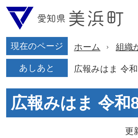
現在のページ
ホーム
組織
あしあと
広報みはま 令和
広報みはま 令和
更