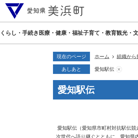
くらし・手続き
医療・健康・福祉
子育て・教育
観光・
現在のページ
ホーム
組織から
あしあと
愛知駅伝
愛知駅伝
愛知駅伝（愛知県市町村対抗駅伝競
次世代へ語り継ぐとともに、愛知県