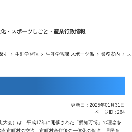
文化・スポーツ
しごと・産業
行政情報
探す
生涯学習課
生涯学習課 スポーツ係
業務案内
ス
更新日：2025年01月31日
ページID :
264
走大会）は、平成17年に開催された「愛知万博」の理念を
内各市町村の交流、市町村合併後の一体化の促進、県民意