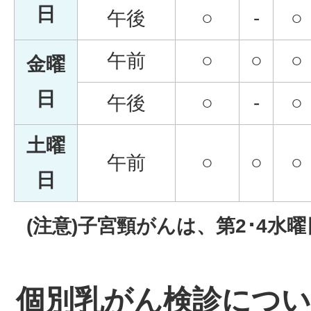
日
午後
○
-
○
午前
○
○
○
金曜
日
午後
○
-
○
土曜
午前
○
○
○
日
(注意)子宮頸がんは、第2･4水
個別乳がん検診につ