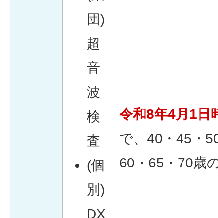
団)
超
音
波
令和8年4月1日
検
で、40・45・5
査
60・65・70歳
(個
別)
DX