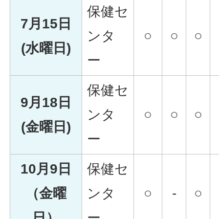
保健セ
7月15日
ンタ
○
○
○
(水曜日)
ー
保健セ
9月18日
ンタ
○
○
○
(金曜日)
ー
10月9日
保健セ
（金曜
ンタ
○
-
○
日）
ー