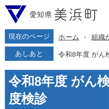
現在のページ
ホーム
組織
あしあと
令和8年度 が
令和8年度 がん
度検診