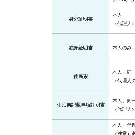
本人
身分証明書
（代理人
独身証明書
本人のみ
本人、同
住民票
（代理人
本人、同
住民票記載事項証明書
（代理人
本人、代
（注意）