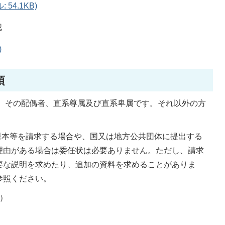
54.1KB)
認
)
項
、その配偶者、直系尊属及び直系卑属です。それ以外の方
。
謄本等を請求する場合や、国又は地方公共団体に提出する
理由がある場合は委任状は必要ありません。ただし、請求
要な説明を求めたり、追加の資料を求めることがありま
参照ください。
）