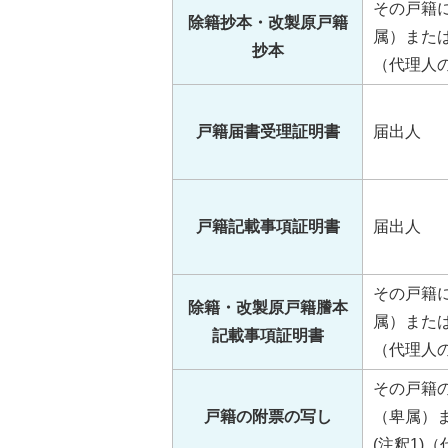
その戸籍
除籍抄本・改製原戸籍
属）または
抄本
（代理人
戸籍届書受理証明書
届出人
戸籍記載事項証明書
届出人
その戸籍
除籍・改製原戸籍謄本
属）または
記載事項証明書
（代理人
その戸籍
戸籍の附票の写し
（卑属）
(注釈1)