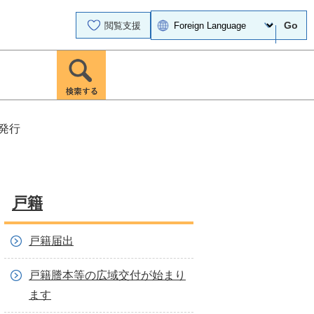
Go
閲覧支援
発行
戸籍
戸籍届出
戸籍謄本等の広域交付が始まり
ます