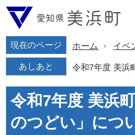
現在のページ
ホーム
イベ
あしあと
令和7年度 美
令和7年度 美浜
のつどい」につ