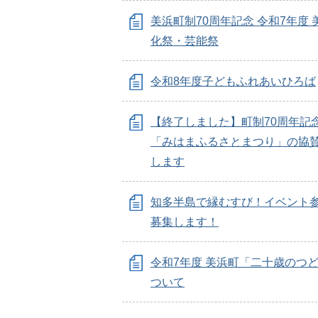
美浜町制70周年記念 令和7年度 
化祭・芸能祭
令和8年度子どもふれあいひろば
【終了しました】町制70周年記
「みはまふるさとまつり」の協
します
知多半島で縁むすび！イベント
募集します！
令和7年度 美浜町「二十歳のつ
ついて