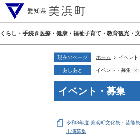
くらし・手続き
医療・健康・福祉
子育て・教育
観光・
現在のページ
ホーム
イベント
あしあと
イベント・募集
イベント・募集
令和8年度 美浜町文化祭・芸能祭
出演募集