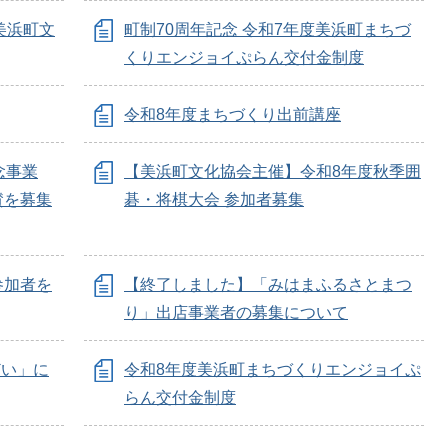
美浜町文
町制70周年記念 令和7年度美浜町まちづ
くりエンジョイぷらん交付金制度
令和8年度まちづくり出前講座
念事業
【美浜町文化協会主催】令和8年度秋季囲
賛を募集
碁・将棋大会 参加者募集
参加者を
【終了しました】「みはまふるさとまつ
り」出店事業者の募集について
どい」に
令和8年度美浜町まちづくりエンジョイぷ
らん交付金制度