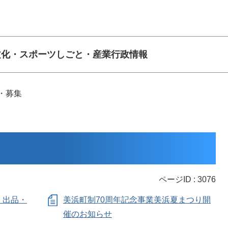
文化・スポーツ
しごと・産業
行政情報
・募集
ページID :
3076
 出品・
美浜町制70周年記念事業美浜夏まつり開
催のお知らせ