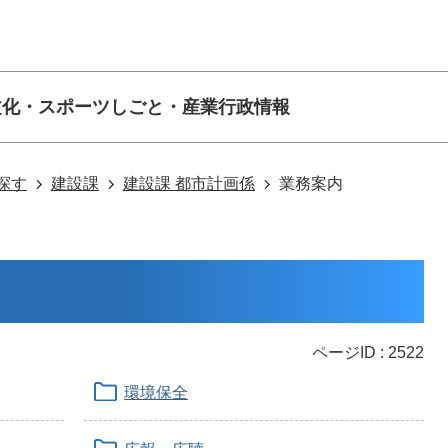
文化・スポーツ
しごと・産業
行政情報
探す
建設課
建設課 都市計画係
業務案内
ページID :
2522
環境保全