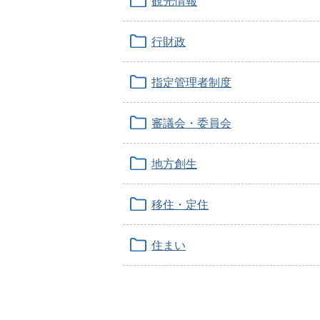
観光情報
行財政
指定管理者制度
審議会・委員会
地方創生
移住・定住
住まい