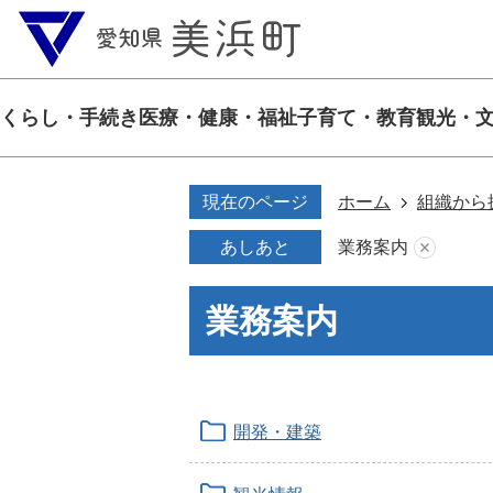
くらし・手続き
医療・健康・福祉
子育て・教育
観光・
現在のページ
ホーム
組織から
あしあと
業務案内
業務案内
開発・建築