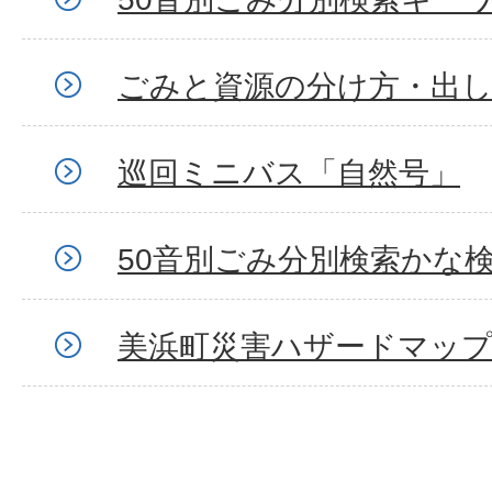
ごみと資源の分け方・出
巡回ミニバス「自然号」
50音別ごみ分別検索かな
美浜町災害ハザードマッ