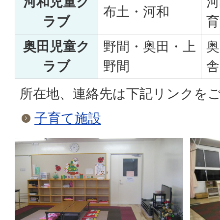
河和児童ク
河
布土・河和
ラブ
育
奥田児童ク
野間・奥田・上
奥
ラブ
野間
舎
所在地、連絡先は下記リンクを
子育て施設