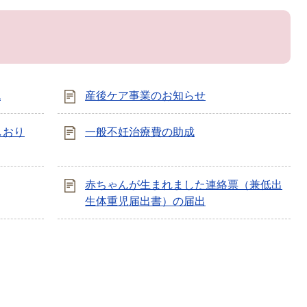
流
産後ケア事業のお知らせ
しおり
一般不妊治療費の助成
赤ちゃんが生まれました連絡票（兼低出
生体重児届出書）の届出