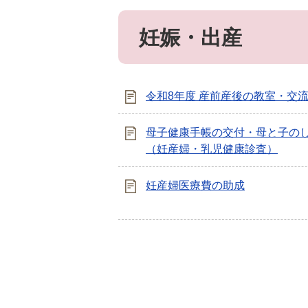
妊娠・出産
令和8年度 産前産後の教室・交
母子健康手帳の交付・母と子の
（妊産婦・乳児健康診査）
妊産婦医療費の助成