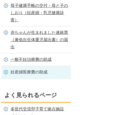
母子健康手帳の交付・母と子の
しおり（妊産婦・乳児健康診
査）
赤ちゃんが生まれました連絡票
（兼低出生体重児届出書）の届
出
一般不妊治療費の助成
妊産婦医療費の助成
よく見られるページ
多世代交流型子育て拠点施設