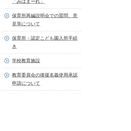
「みはまーれ」
保育所再編説明会での質問、意
見等について
保育所・認定こども園入所手続
き
学校教育施設
教育委員会の後援名義使用承認
申請について