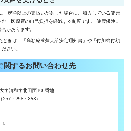
に一定額以上の支払いがあった場合に、加入している健康
され、医療費の自己負担を軽減する制度です。 健康保険に
場合があります。
たときは、「高額療養費支給決定通知書」や「付加給付額
ください。
に関するお問い合わせ先
浜町大字河和字北田面106番地
（257・258・358）
わせ