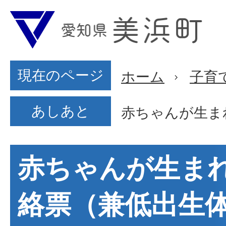
現在のページ
ホーム
子育
あしあと
赤ちゃんが生ま
赤ちゃんが生ま
絡票（兼低出生