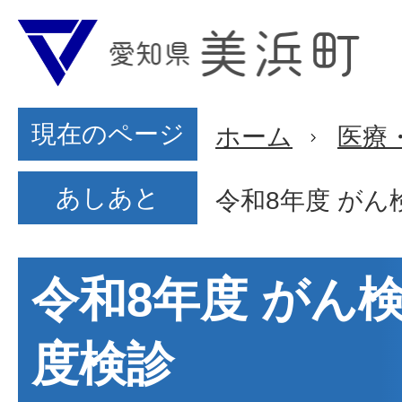
現在のページ
ホーム
医療
あしあと
令和8年度 が
令和8年度 がん
度検診