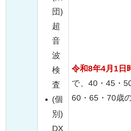
団)
超
音
波
令和8年4月1日
検
で、40・45・5
査
60・65・70歳
(個
別)
DX