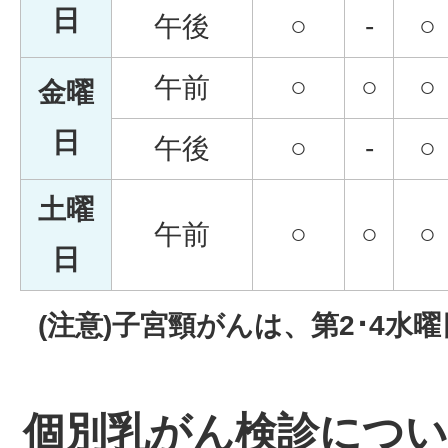
日
午後
○
-
○
午前
○
○
○
金曜
日
午後
○
-
○
土曜
午前
○
○
○
日
(注意)子宮頸がんは、第2･4水
個別乳がん検診につ