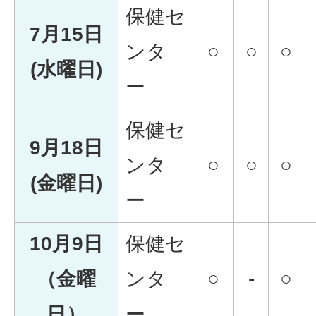
保健セ
7月15日
ンタ
○
○
○
(水曜日)
ー
保健セ
9月18日
ンタ
○
○
○
(金曜日)
ー
10月9日
保健セ
（金曜
ンタ
○
-
○
日）
ー