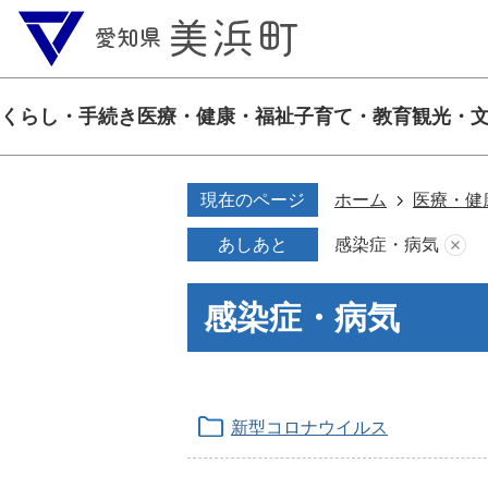
くらし・手続き
医療・健康・福祉
子育て・教育
観光・
現在のページ
ホーム
医療・健
あしあと
感染症・病気
感染症・病気
新型コロナウイルス