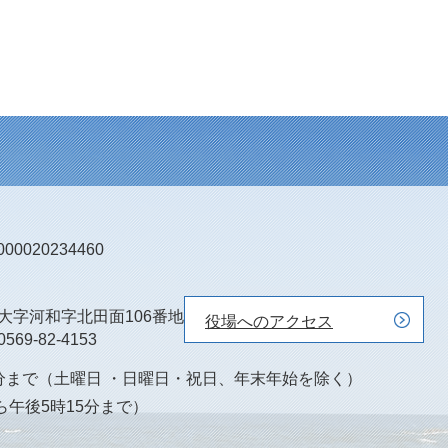
0020234460
町大字河和字北田面106番地
役場へのアクセス
0569-82-4153
0分まで（土曜日 ・日曜日・祝日、年末年始を除く）
ら午後5時15分まで）