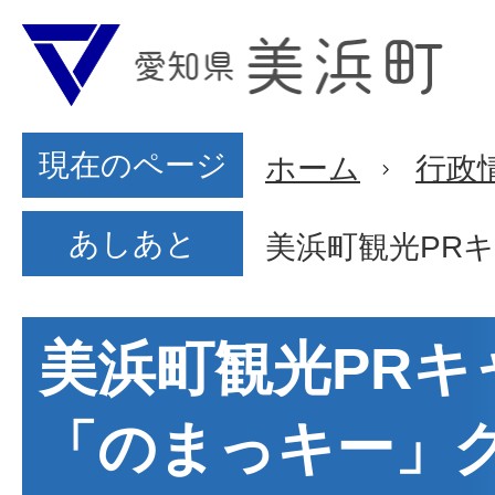
現在のページ
ホーム
行政
あしあと
美浜町観光PR
美浜町観光PRキ
「のまっキー」