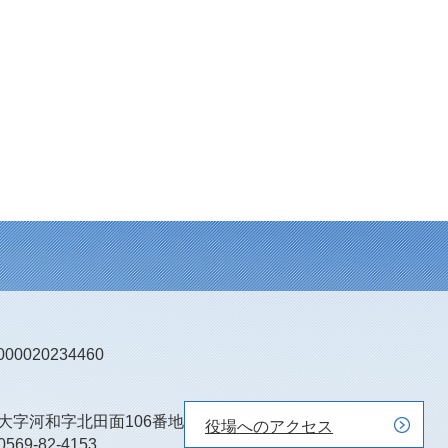
0020234460
町大字河和字北田面106番地
役場へのアクセス
0569-82-4153