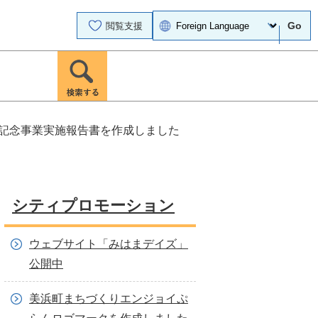
Go
閲覧支援
年記念事業実施報告書を作成しました
シティプロモーション
ウェブサイト「みはまデイズ」
公開中
美浜町まちづくりエンジョイぷ