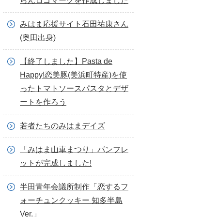
らんロゴマークを作成しました
みはま応援サイト石田祐康さん
(奥田出身)
【終了しました】Pasta de
Happy!恋美豚(美浜町特産)を使
ったトマトソースパスタとデザ
ートを作ろう
若者たちのみはまデイズ
「みはま山車まつり」パンフレ
ットが完成しました!
半田青年会議所制作「恋するフ
ォーチュンクッキー 知多半島
Ver.」