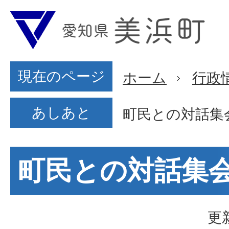
現在のページ
ホーム
行政
あしあと
町民との対話集
町民との対話集
更