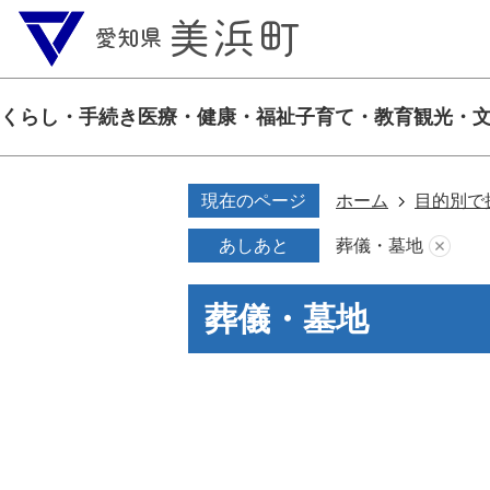
くらし・手続き
医療・健康・福祉
子育て・教育
観光・
現在のページ
ホーム
目的別で
あしあと
葬儀・墓地
葬儀・墓地