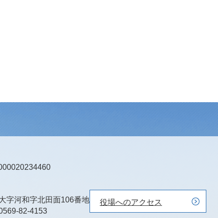
0020234460
町大字河和字北田面106番地
役場へのアクセス
0569-82-4153