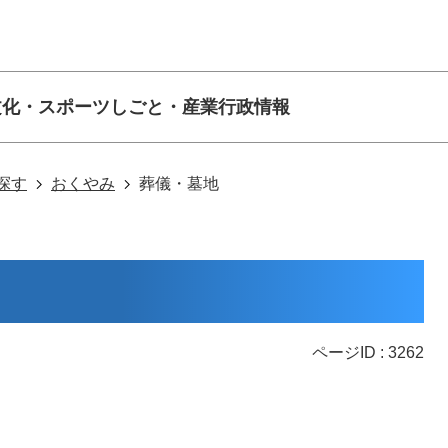
文化・スポーツ
しごと・産業
行政情報
探す
おくやみ
葬儀・墓地
ページID :
3262