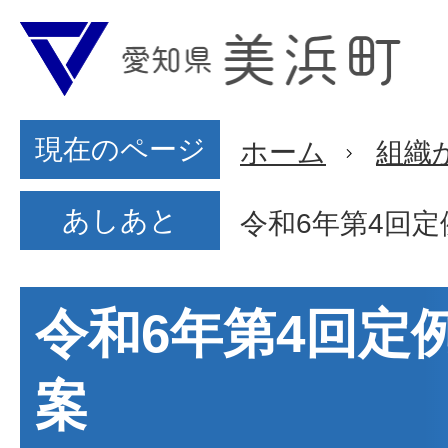
現在のページ
ホーム
組織
あしあと
令和6年第4回
令和6年第4回定
案