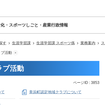
文化・スポーツ
しごと・産業
行政情報
探す
生涯学習課
生涯学習課 スポーツ係
業務案内
ス
ラブ活動
ラブ活動
ページID :
3853
いて
美浜町認定地域クラブについて