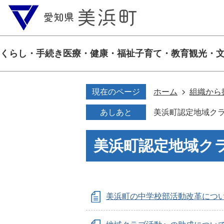
くらし・手続き
医療・健康・福祉
子育て・教育
観光・
現在のページ
ホーム
組織から
あしあと
美浜町認定地域ク
美浜町認定地域ク
美浜町の中学校部活動改革につ