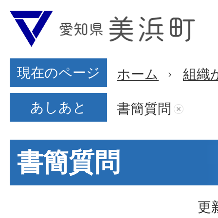
現在のページ
ホーム
組織
あしあと
書簡質問
書簡質問
更